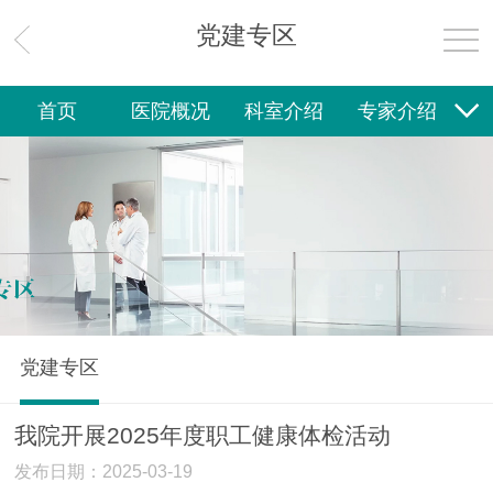
护理教育
党建专区
健康教育
首页
医院概况
科室介绍
专家介绍
承办杂志
教学工作
进修实习
科研动态
就诊指南
社区卫生
新闻中心
护理专区
学术交流
住院医师规培
健康教育
党建专区
院务公开
联系我们
党建专区
院务公开
党建专区
联系我们
我院开展2025年度职工健康体检活动
发布日期：2025-03-19