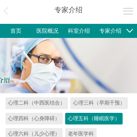
社区卫生
专家介绍
新闻中心
首页
医院概况
科室介绍
专家介绍
医院公告
六院快讯
其他公告
就诊指南
社区卫生
新闻中心
护理专区
护理专区
健康教育
党建专区
院务公开
联系我们
护理概况
护理动态
天使风采
护理文化
护理教育
心理二科（中西医结合）
心理三科（早期干预）
健康教育
心理四科（心身障碍）
心理五科（睡眠医学）
承办杂志
教学工作
进修实习
科研动态
心理六科（儿少心理）
老年医学科