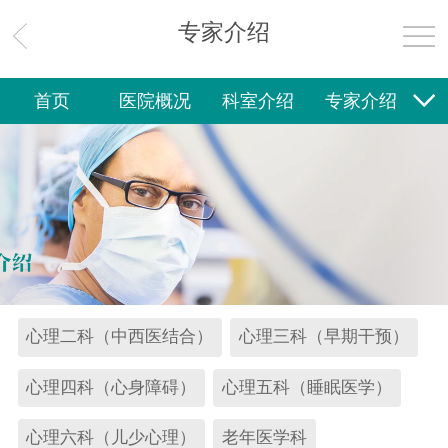
专家介绍
就诊指南
首页
医院概况
科室介绍
专家介绍
就诊流程
门诊安排
就诊须知
坐诊信息
就诊指南
社区卫生
新闻中心
护理专区
来院路线
医保服务
电话查询
健康教育
党建专区
院务公开
联系我们
社区卫生
新闻中心
心理二科（中西医结合）
心理三科（早期干预）
医院公告
六院快讯
其他公告
心理四科（心身障碍）
心理五科（睡眠医学）
护理专区
心理六科（儿少心理）
老年医学科