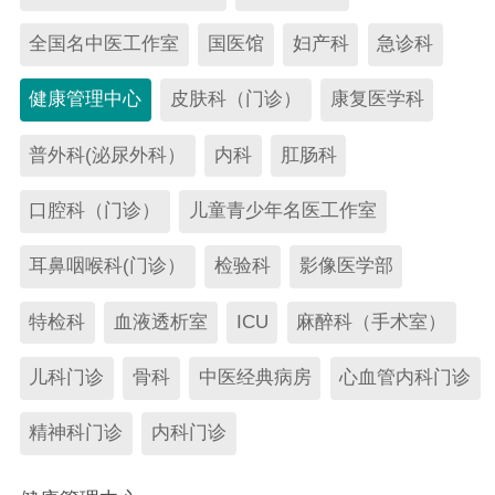
护理概况
护理动态
天使风采
护理文化
全国名中医工作室
国医馆
妇产科
急诊科
护理教育
健康管理中心
皮肤科（门诊）
康复医学科
普外科(泌尿外科）
内科
肛肠科
健康教育
口腔科（门诊）
儿童青少年名医工作室
承办杂志
教学工作
进修实习
科研动态
耳鼻咽喉科(门诊）
检验科
影像医学部
学术交流
住院医师规培
特检科
血液透析室
ICU
麻醉科（手术室）
党建专区
儿科门诊
骨科
中医经典病房
心血管内科门诊
院务公开
精神科门诊
内科门诊
联系我们